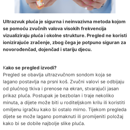
Ultrazvuk pluća je sigurna i neinvazivna metoda kojom
se pomoću zvučnih valova visokih frekvencija
vizualiziraju pluća i okolne strukture. Pregled ne koristi
ionizirajuće zračenje, zbog čega je potpuno siguran za
novorođenčad, dojenčad i stariju djecu.
K
ako se pregled izvodi?
Pregled se obavlja ultrazvučnom sondom koja se
lagano postavlja na prsni koš. Zvučni valovi se odbijaju
od plućnog tkiva i prenose na ekran, stvarajući jasan
prikaz pluća. Postupak je bezbolan i traje nekoliko
minuta, a dijete može biti u roditeljskom krilu ili koristiti
omiljenu igračku kako bi ostalo mirno. Tijekom pregleda
dijete se može lagano pomaknuti ili promijeniti položaj
kako bi se dobile najbolje slike pluća.