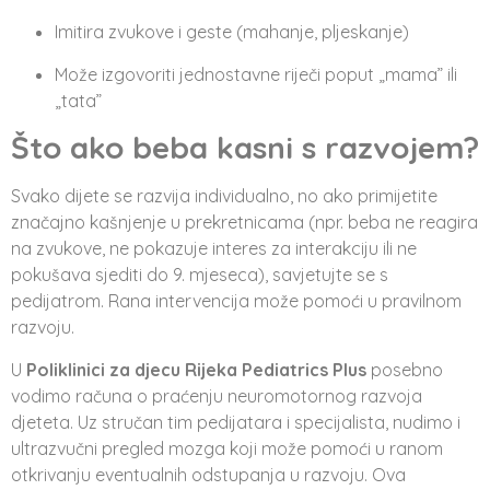
Imitira zvukove i geste (mahanje, pljeskanje)
Može izgovoriti jednostavne riječi poput „mama” ili
„tata”
Što ako beba kasni s razvojem?
Svako dijete se razvija individualno, no ako primijetite
značajno kašnjenje u prekretnicama (npr. beba ne reagira
na zvukove, ne pokazuje interes za interakciju ili ne
pokušava sjediti do 9. mjeseca), savjetujte se s
pedijatrom. Rana intervencija može pomoći u pravilnom
razvoju.
U
Poliklinici za djecu Rijeka Pediatrics Plus
posebno
vodimo računa o praćenju neuromotornog razvoja
djeteta. Uz stručan tim pedijatara i specijalista, nudimo i
ultrazvučni pregled mozga koji može pomoći u ranom
otkrivanju eventualnih odstupanja u razvoju. Ova