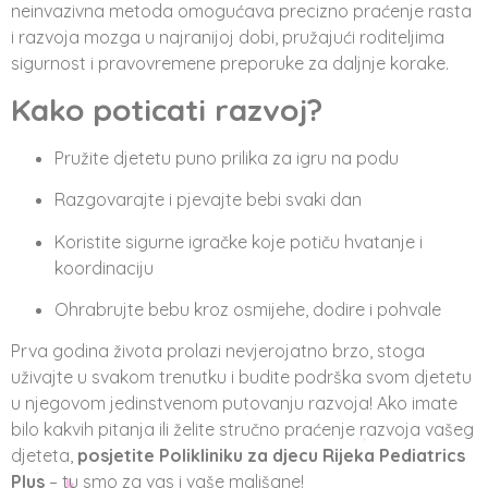
neinvazivna metoda omogućava precizno praćenje rasta
i razvoja mozga u najranijoj dobi, pružajući roditeljima
sigurnost i pravovremene preporuke za daljnje korake.
Kako poticati razvoj?
Pružite djetetu puno prilika za igru na podu
Razgovarajte i pjevajte bebi svaki dan
Koristite sigurne igračke koje potiču hvatanje i
koordinaciju
Ohrabrujte bebu kroz osmijehe, dodire i pohvale
Prva godina života prolazi nevjerojatno brzo, stoga
uživajte u svakom trenutku i budite podrška svom djetetu
u njegovom jedinstvenom putovanju razvoja! Ako imate
bilo kakvih pitanja ili želite stručno praćenje razvoja vašeg
djeteta,
posjetite Polikliniku za djecu Rijeka Pediatrics
Plus
– tu smo za vas i vaše mališane!