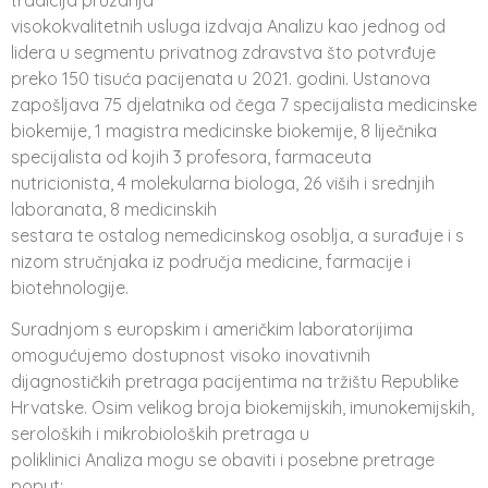
visokokvalitetnih usluga izdvaja Analizu kao jednog od
lidera u segmentu privatnog zdravstva što potvrđuje
preko 150 tisuća pacijenata u 2021. godini. Ustanova
zapošljava 75 djelatnika od čega 7 specijalista medicinske
biokemije, 1 magistra medicinske biokemije, 8 liječnika
specijalista od kojih 3 profesora, farmaceuta
nutricionista, 4 molekularna biologa, 26 viših i srednjih
laboranata, 8 medicinskih
sestara te ostalog nemedicinskog osoblja, a surađuje i s
nizom stručnjaka iz područja medicine, farmacije i
biotehnologije.
Suradnjom s europskim i američkim laboratorijima
omogućujemo dostupnost visoko inovativnih
dijagnostičkih pretraga pacijentima na tržištu Republike
Hrvatske. Osim velikog broja biokemijskih, imunokemijskih,
seroloških i mikrobioloških pretraga u
poliklinici Analiza mogu se obaviti i posebne pretrage
poput: