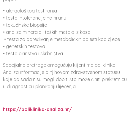
• alergološkog testiranja
• testa intolerancije na hranu
• tekućinske biopsije
• analize minerala i teških metala iz kose
• testa za određivanje metaboličkih bolesti kod djece
• genetskih testova
• testa očinstva i skrbništva
Specijalne pretrage omogućuju klijentima poliklinike
Analiza informacije o njihovom zdravstvenom statusu
koje do sada nisu mogli dobiti što može činiti prekretnicu
u dijagnostici i planiranju liječenja.
https://poliklinika-analiza.hr/