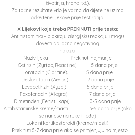
životinja, hrana itd.).
Za točne rezultate vrlo je važno da dijete ne uzima
određene lijekove prije testiranja.
❌
Lijekovi koje treba PREKINUTI prije testa:
Antihistaminici – blokiraju alergijsku reakciju i mogu
dovesti do lažno negativnog
nalaza:
Naziv lijeka Prekinuti najmanje
Cetirizin (Zyrtec, Reactine) 5 dana prije
Loratadin (Claritine). 5 dana prije
Desloratadin (Aerius) 7 dana prije
Levocetirizin (Xyzal) 5 dana prije
Fexofenadin (Allegra) 7 dana prije
Dimetinden (Fenistil kapi) 3-5 dana prije
Antihistaminske kreme/masti. 3-5 dana prije (ako
se nanose na ruke ili leđa)
Lokalni kortikosteroidi (kreme/masti)
Prekinuti 5-7 dana prije ako se primjenjuju na mjesto