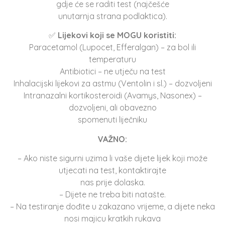
gdje će se raditi test (najčešće
unutarnja strana podlaktica).
✅
Lijekovi koji se MOGU koristiti:
Paracetamol (Lupocet, Efferalgan) – za bol ili
temperaturu
Antibiotici – ne utječu na test
Inhalacijski lijekovi za astmu (Ventolin i sl.) – dozvoljeni
Intranazalni kortikosteroidi (Avamys, Nasonex) –
dozvoljeni, ali obavezno
spomenuti liječniku
VAŽNO:
– Ako niste sigurni uzima li vaše dijete lijek koji može
utjecati na test, kontaktirajte
nas prije dolaska.
– Dijete ne treba biti natašte.
– Na testiranje dođite u zakazano vrijeme, a dijete neka
nosi majicu kratkih rukava